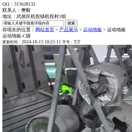
QQ：315628132
联系人：樊毅
地址：武侯区机投镇机投村1组
你现在的位置：
网站首页
>
产品展示
>
运动地板
>
运动地板
运动地板-C级
2024-10-15 10:21:11
T
|
T
更新时间：
字号：